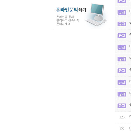
123
122