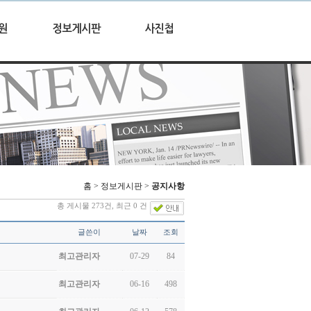
홈 > 정보게시판 >
공지사항
총 게시물 273건, 최근 0 건
글쓴이
날짜
조회
최고관리자
07-29
84
최고관리자
06-16
498